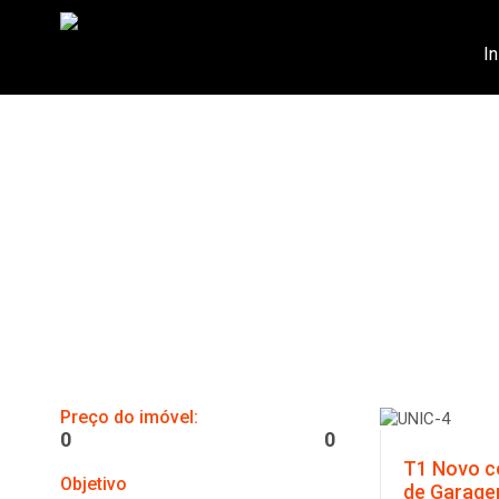
In
Apartamentos, moradia
6 imóveis encontrados
Preço do imóvel:
0
0
T1 Novo c
Objetivo
de Garage