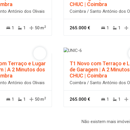
imbra
CHUC | Coimbra
nto António dos Olivais
Coimbra / Santo António dos Ol
2
265.000 €
1
1
50 m
1
1
om Terraço e Lugar
T1 Novo com Terraço e 
m | A 2 Minutos dos
de Garagem | A 2 Minutos
imbra
CHUC | Coimbra
nto António dos Olivais
Coimbra / Santo António dos Ol
2
265.000 €
1
1
50 m
1
1
Não existem mais imóvei