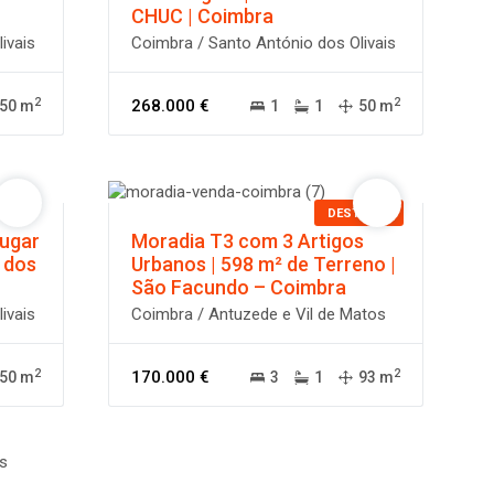
CHUC | Coimbra
ivais
Coimbra / Santo António dos Olivais
2
2
268.000 €
50 m
1
1
50 m
DESTAQUE
Lugar
Moradia T3 com 3 Artigos
 dos
Urbanos | 598 m² de Terreno |
São Facundo – Coimbra
ivais
Coimbra / Antuzede e Vil de Matos
2
2
170.000 €
50 m
3
1
93 m
s