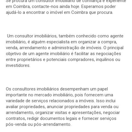
Se
procura
um
consultor
imobiliário
de
confiança
e
experiente
em
Coimbra,
contacte-nos
ainda
hoje.
Esperamos
poder
ajudá-lo
a
encontrar
o
imóvel
em
Coimbra
que
procura.
Um
consultor imobiliários
,
também
conhecido
como
agente
imobiliário,
é
alguém
especialista
em
organizar
a
compra,
venda,
arrendamento
e
administração
de
imóveis.
O
principal
objetivo
de
um
agente
imobiliário
é
facilitar
as
negociações
entre
proprietários
e
potenciais
compradores,
inquilinos
ou
investidores.
Os
consultores imobiliários
desempenham
um
papel
importante
no
mercado
imobiliário,
pois
fornecem
uma
variedade
de
serviços
relacionados
a
imóveis.
Isso
inclui
avaliar
propriedades,
anunciar
propriedades
para
venda
ou
arrendamento,
organizar
visitas
e
apresentações,
negociar
contratos,
redigir
documentos
legais
e
fornecer
serviços
pós-venda
ou
pós-arrendamento.