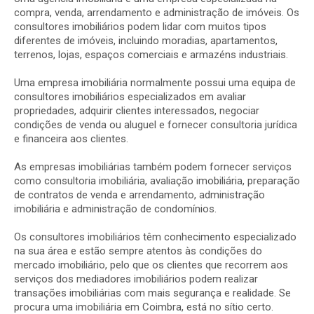
compra,
venda,
arrendamento
e
administração
de
imóveis.
Os
consultores
imobiliários
podem
lidar
com
muitos
tipos
diferentes
de
imóveis,
incluindo
moradias
,
apartamentos,
terrenos,
lojas,
espaços
comerciais
e
armazéns
industriais.
Uma
empresa
imobiliária
normalmente
possui
uma
equipa
de
consultores
imobiliários
especializados
em
avaliar
propriedades,
adquirir
clientes
interessados,
negociar
condições
de
venda
ou
aluguel
e
fornecer
consultoria
jurídica
e
financeira
aos
clientes.
As
empresas
imobiliárias
também
podem
fornecer
serviços
como
consultoria
imobiliária,
avaliação
imobiliária,
preparação
de
contratos
de
venda
e
arrendamento
,
administração
imobiliária
e
administração
de
condomínios.
Os
consultores
imobiliários
têm
conhecimento
especializado
na
sua
área
e
estão
sempre
atentos
às
condições
do
mercado
imobiliário,
pelo
que
os
clientes
que
recorrem
aos
serviços
dos
mediadores
imobiliários
podem
realizar
transações
imobiliárias
com
mais
segurança
e
realidade.
Se
procura
uma
imobiliária
em
Coimbra,
está
no
sítio
certo.