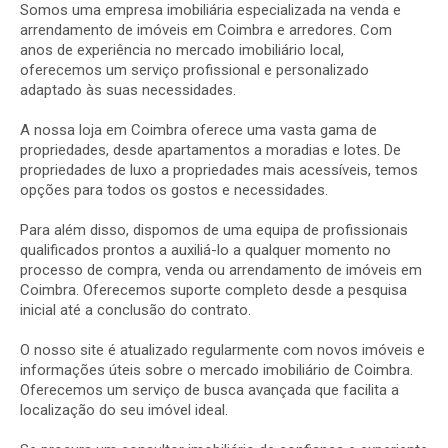
Somos
uma
empresa
imobiliária
especializada
na
venda
e
arrendamento
de
imóveis
em
Coimbra
e
arredores.
Com
anos
de
experiência
no
mercado
imobiliário
local,
oferecemos
um
serviço
profissional
e
personalizado
adaptado
às
suas
necessidades.
A
nossa
loja
em
Coimbra
oferece
uma
vasta
gama
de
propriedades,
desde
apartamentos
a
moradias
e
lotes.
De
propriedades
de
luxo
a
propriedades
mais
acessíveis,
temos
opções
para
todos
os
gostos
e
necessidades.
Para
além
disso,
dispomos
de
uma
equipa
de
profissionais
qualificados
prontos
a
auxiliá-lo
a
qualquer
momento
no
processo
de
compra,
venda
ou
arrendamento
de
imóveis
em
Coimbra.
Oferecemos
suporte
completo
desde
a
pesquisa
inicial
até
a
conclusão
do
contrato.
O
nosso
site
é
atualizado
regularmente
com
novos
imóveis
e
informações
úteis
sobre
o
mercado
imobiliário
de
Coimbra.
Oferecemos
um
serviço
de
busca
avançada
que
facilita
a
localização
do
seu
imóvel
ideal.