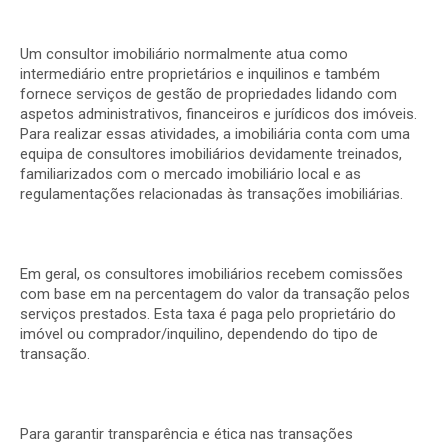
Um
consultor
imobiliário
normalmente
atua
como
intermediário
entre
proprietários
e
inquilinos
e
também
fornece
serviços
de
gestão
de
propriedades
lidando
com
aspetos
administrativos,
financeiros
e
jurídicos
dos
imóveis.
Para
realizar
essas
atividades,
a
imobiliária
conta
com
uma
equipa
de
consultores
imobiliários
devidamente
treinados,
familiarizados
com
o
mercado
imobiliário
local
e
as
regulamentações
relacionadas
às
transações
imobiliárias.
Em
geral,
os
consultores imobiliários
recebem
comissões
com
base
em
na percentagem
do
valor
da
transação
pelos
serviços
prestados.
Esta
taxa
é
paga
pelo
proprietário
do
imóvel
ou
comprador/inquilino,
dependendo
do
tipo
de
transação.
Para
garantir
transparência
e
ética
nas
transações