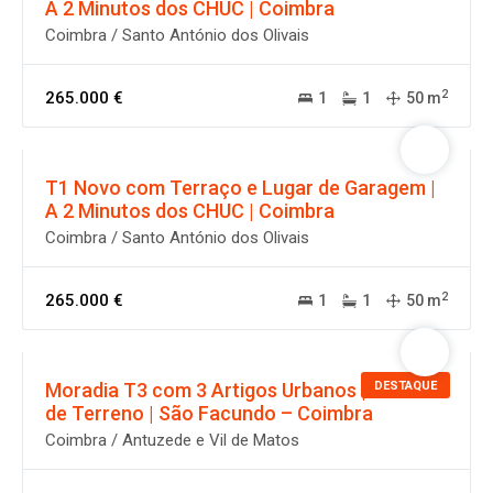
A 2 Minutos dos CHUC | Coimbra
Coimbra / Santo António dos Olivais
2
265.000 €
1
1
50 m
T1 Novo com Terraço e Lugar de Garagem |
A 2 Minutos dos CHUC | Coimbra
Coimbra / Santo António dos Olivais
2
265.000 €
1
1
50 m
DESTAQUE
Moradia T3 com 3 Artigos Urbanos | 598 m²
de Terreno | São Facundo – Coimbra
Coimbra / Antuzede e Vil de Matos