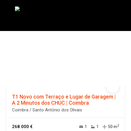
Pesquisar Imóveis
T1 Novo com Terraço e Lugar de Garagem |
A 2 Minutos dos CHUC | Coimbra
Coimbra / Santo António dos Olivais
2
268.000 €
1
1
50 m